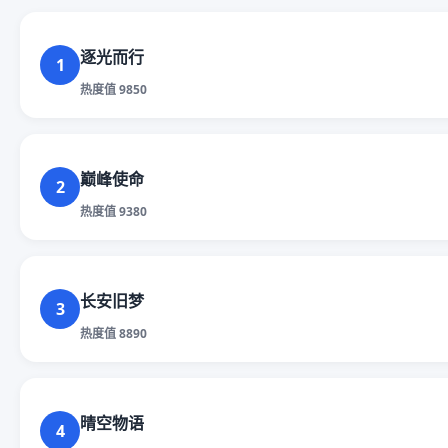
逐光而行
1
热度值 9850
巅峰使命
2
热度值 9380
长安旧梦
3
热度值 8890
晴空物语
4