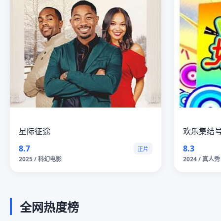
星际征途
欢乐集结
8.7
8.3
正片
2025 / 科幻电影
2024 / 真人秀
全网热度榜