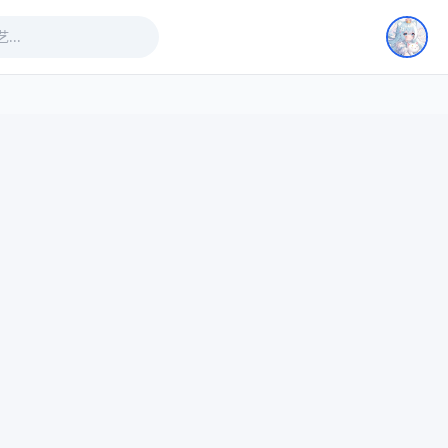
即将上线
即将上线
即将上线