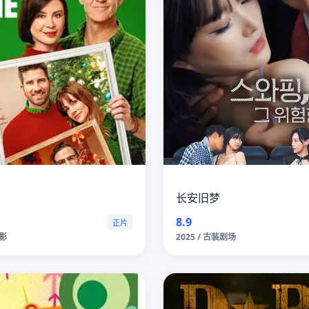
长安旧梦
8.9
正片
电影
2025 / 古装剧场