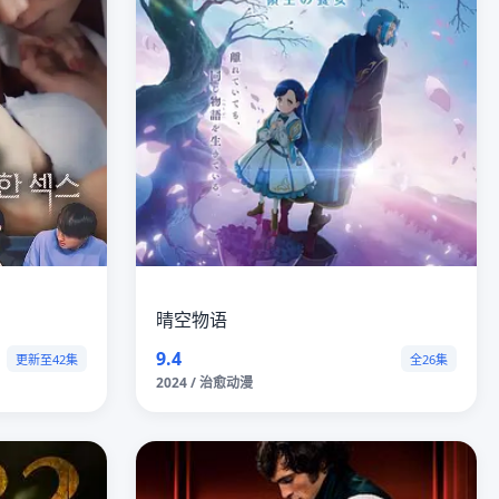
晴空物语
9.4
更新至42集
全26集
2024 / 治愈动漫