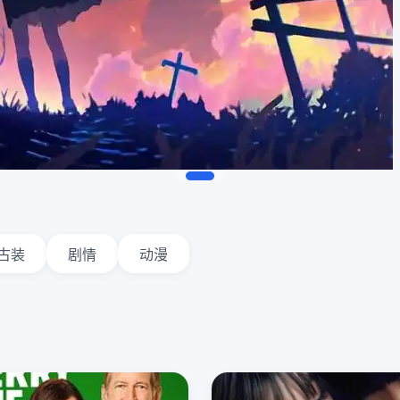
古装
剧情
动漫